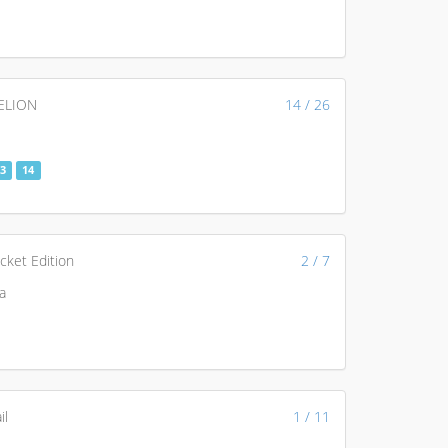
ELION
14 / 26
3
14
cket Edition
2 / 7
a
il
1 / 11