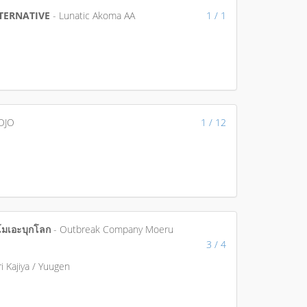
LTERNATIVE
- Lunatic Akoma AA
1 / 1
OJO
1 / 12
โมเอะบุกโลก
- Outbreak Company Moeru
3 / 4
iri Kajiya / Yuugen