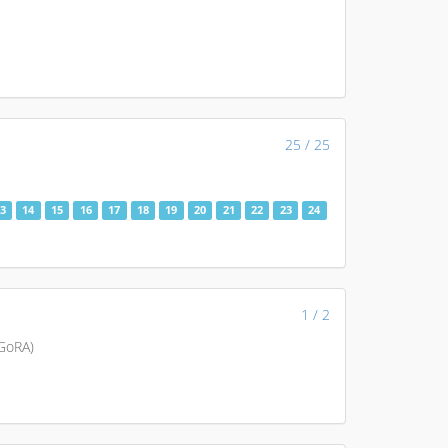
25 / 25
3
14
15
16
17
18
19
20
21
22
23
24
1 / 2
(GoRA)