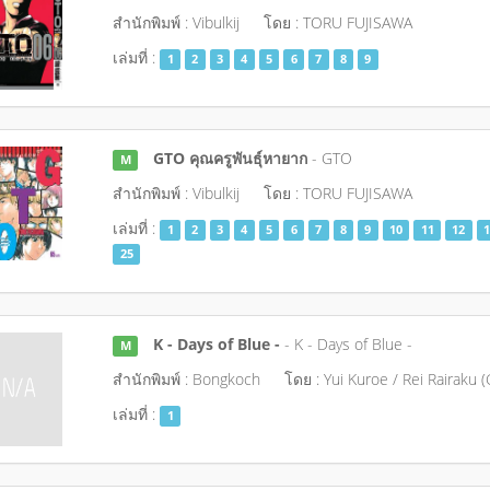
สำนักพิมพ์ : Vibulkij
โดย : TORU FUJISAWA
เล่มที่ :
1
2
3
4
5
6
7
8
9
GTO คุณครูพันธุ์หายาก
- GTO
M
สำนักพิมพ์ : Vibulkij
โดย : TORU FUJISAWA
เล่มที่ :
1
2
3
4
5
6
7
8
9
10
11
12
1
25
K - Days of Blue -
- K - Days of Blue -
M
สำนักพิมพ์ : Bongkoch
โดย : Yui Kuroe / Rei Rairaku 
เล่มที่ :
1