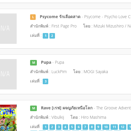
Psycome รักเลือดสาด
- Psycome - Psycho Love 
L
สำนักพิมพ์ : First Page Pro
โดย : Mizuki Mizushiro / 
เล่มที่ :
1
2
Pupa
- Pupa
M
สำนักพิมพ์ : LuckPim
โดย : MOGI Sayaka
เล่มที่ :
3
Rave [เรฟ] ผจญภัยเหนือโลก
- The Groove Advent
M
สำนักพิมพ์ : Vibulkij
โดย : Hiro Mashima
เล่มที่ :
1
2
3
4
5
6
7
8
9
10
11
12
1