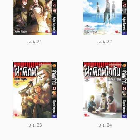
เล่ม 21
เล่ม 22
เล่ม 23
เล่ม 24