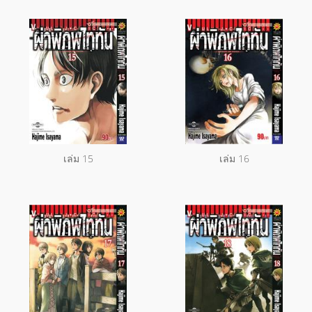
เล่ม 15
เล่ม 16