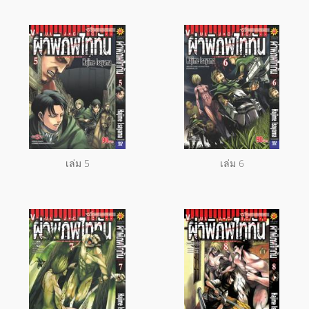
เล่ม 5
เล่ม 6