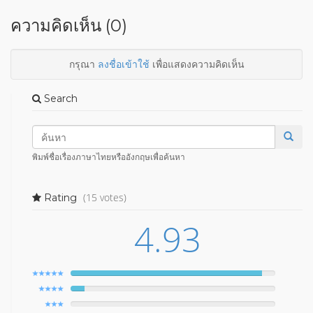
ความคิดเห็น (0)
กรุณา
ลงชื่อเข้าใช้
เพื่อแสดงความคิดเห็น
Search
พิมพ์ชื่อเรื่องภาษาไทยหรืออังกฤษเพื่อค้นหา
(15 votes)
Rating
4.93