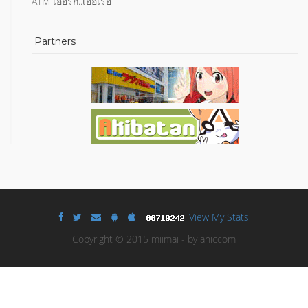
ATM เออรัก..เออเร่อ
Partners
View My Stats
Copyright © 2015 miimai - by aniccom