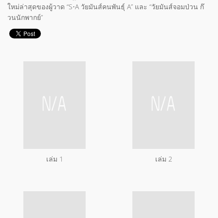
ใหม่ล่าสุดของผู้วาด “S•A วัยมันส์คนพันธุ์ A” และ “วัยมันส์จอมป่วน ก๊
วนนักพากย์”
เล่ม 1
เล่ม 2