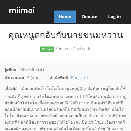
miimai
Home
Donate
Log in
คุณหนูตกอับกับนายขนมหวาน
Komomo Confiserie
Manga
ผู้เขียน
: MINAMI Maki
จำนวนเล่ม
: 5 (จบ)
สำนักพิมพ์
:
Bongkoch
เรื่องย่อ
: เมื่อตอนยังเด็ก โคโมโมะ คุณหนูผู้ดีสุดลิ่มทิ่มประตูโขกสับใช้
งานนัตสึ ลูกชายคนรับใช้มาตลอด แต่ทว่า 10 ปีให้หลัง คนที่มาปรากฏ
ตัวต่อหน้าโคโมโมะที่ครอบครัวตกอับกำลังหางานพิเศษทำก็คือนัตสึที่
ตอนนี้กลายเป็นปาติซิเยร์อัจฉริยะที่ไปร่ำเรียนมาจากฝรั่งเศส! แถมโค
โมโมะยังหลงกลอุบายของอีกฝ่ายจนกลายเป็นว่าต้องมาทำงานที่ร้านข
องนัตสึ แล้วทีนี้ชะตากรรมของโคโมโมะจะเป็นเช่นไร...? เรื่องราวสวี
ทคอเมดี้ของนายบ่าวที่ฐานะพลิกผันได้เปิดม่านขึ้นแล้ว! พบกับผลงาน