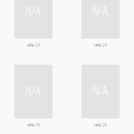
เล่ม 23
เล่ม 24
เล่ม 25
เล่ม 26