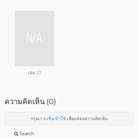
เล่ม 27
ความคิดเห็น (0)
กรุณา
ลงชื่อเข้าใช้
เพื่อแสดงความคิดเห็น
Search