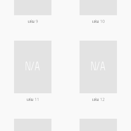
เล่ม 9
เล่ม 10
เล่ม 11
เล่ม 12