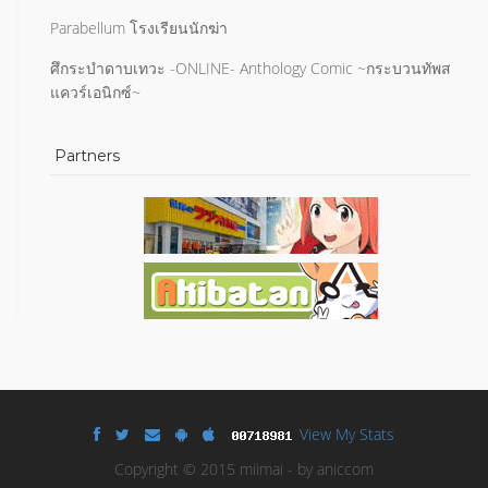
Parabellum โรงเรียนนักฆ่า
ศึกระบำดาบเทวะ -ONLINE- Anthology Comic ~กระบวนทัพส
แควร์เอนิกซ์~
Partners
View My Stats
Copyright © 2015 miimai - by aniccom