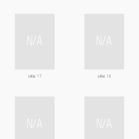
เล่ม 17
เล่ม 18