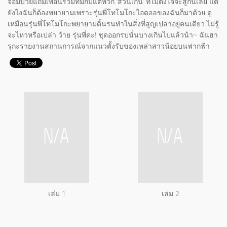
จอมบ๊วยแถมเพื่อนร่วมทีมก็มีแต่พวก ‘ส่วนเกิน’ ที่ไม่ตั้งใจจะสู้กันเลย แต่
ยังไงฉันก็ต้องพยายามเพราะรุ่นพี่โทโมโกะไอดอลของฉันก็มาด้วย ดู
เหมือนรุ่นพี่โทโมโกะพยายามดิ้นรนทำในสิ่งที่สูญเปล่าอยู่คนเดียว ไม่รู้
จะไหวหรือเปล่า ว้าย รุ่นพี่คะ! ชุดออกรบนั่นบางเกินไปแล้วน้า~ ฉันฮา
รุกะรายงานสถานการณ์จากแนวตั้งรับของเหล่าสาวน้อยบนฟากฟ้า
เล่ม 1
เล่ม 2