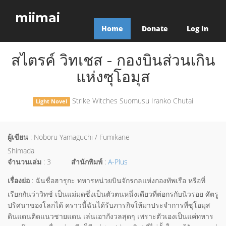
miimai
Home
Donate
Log in
สไตรค์ วิทเชส - กองบินส่วนเกิน
แห่งซุโอมุส
Strike Witches Suomusu Iranko Chutai
Light Novel
ผู้เขียน
: Noboru Yamaguchi / Fumikane
Shimada
จำนวนเล่ม
: 3
สำนักพิมพ์
:
A-Plus
เรื่องย่อ
: ฉันชื่อฮารุกะ ทหารหน่วยบินจักรกลแห่งกองทัพเรือ หรือที่
เรียกกันว่าวิทช์ เป็นแม่มดซึ่งเป็นตัวตนหนึ่งเดียวที่ต่อกรกับนิวรอย ศัตรู
ปริศนาของโลกได้ คราวนี้ฉันได้รับภารกิจให้มาประจำการที่ซุโอมุส
ดินแดนติดแนวชายแดน เล่นเอากังวลสุดๆ เพราะตัวเองเป็นแค่ทหาร