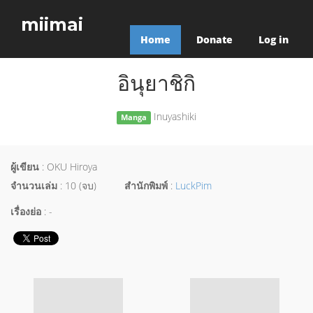
miimai
Home
Donate
Log in
อินุยาชิกิ
Inuyashiki
Manga
ผู้เขียน
: OKU Hiroya
จำนวนเล่ม
: 10 (จบ)
สำนักพิมพ์
:
LuckPim
เรื่องย่อ
: -