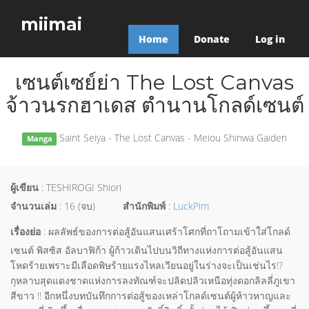
miimai
Home
Donate
Log in
เซนต์เซย์ย่า The Lost Canvas
จ้าวนรกฮาเดส ตำนานโกลด์เซนต์
Saint Seiya - The Lost Canvas - Meiou Shinwa Gaiden
Manga
ผู้เขียน
: TESHIROGI Shiori
จำนวนเล่ม
: 16 (จบ)
สำนักพิมพ์
:
LuckPim
เรื่องย่อ
: ผลลัพธ์ของการต่อสู้อันแสนเศร้าโศกที่ถาโถามเข้าใส่โกลด์
เซนต์ พิสซิส อัลบาฟิก้า ผู้ก้าวเดินไปบนวิถีทางแห่งการต่อสู้อันแสน
โหดร้ายเพราะมีเลือดพิษร้ายแรงไหลเวียนอยู่ในร่างจะเป็นเช่นไร!?
กุหลาบสุดแดงชาดแห่งการลงทัณฑ์จะปลิดปลิวเหนือทุ่งดอกลิลลี่ภูเขา
สีขาว !! อีกหนึ่งบทบันทึกการต่อสู้ของเหล่าโกลด์เซนต์ผู้ห้าวหาญและ