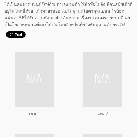
ได้เป็นคนบังคับหุ่นย์ยักษ์ด้วยตัวเอง จนทำให้พัวพันไปถึงเพื่อนสมัยเด็กที่
อยู่ในโลกนี้ด้วย แล้วทะยานออกไปในฐานะโอตาคุหุ่นยนต์ โรบ็อต
แฟนตาซีที่ได้รับความนิยมอย่างล้นหลาม เรื่องราวของชายหนุ่มที่เคย
เป็นโอตาคุหุ่นยนต์และได้เกิดใหม่อีกครั้งเพื่อบังคับหุ่นยนต์ของจริง!
เล่ม 1
เล่ม 2