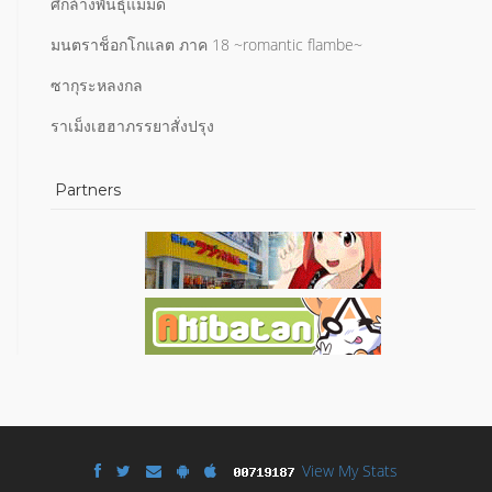
ศึกล้างพันธุ์แม่มด
มนตราช็อกโกแลต ภาค 18 ~romantic flambe~
ซากุระหลงกล
ราเม็งเฮฮาภรรยาสั่งปรุง
Partners
View My Stats