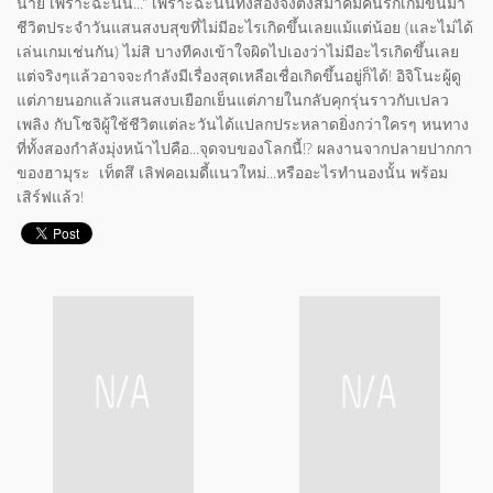
นาย เพราะฉะนั้น...” เพราะฉะนั้นทั้งสองจึงตั้งสมาคมคนรักเกมขึ้นมา
ชีวิตประจำวันแสนสงบสุขที่ไม่มีอะไรเกิดขึ้นเลยแม้แต่น้อย (และไม่ได้
เล่นเกมเช่นกัน) ไม่สิ บางทีคงเข้าใจผิดไปเองว่าไม่มีอะไรเกิดขึ้นเลย
แต่จริงๆแล้วอาจจะกำลังมีเรื่องสุดเหลือเชื่อเกิดขึ้นอยู่ก็ได้! อิจิโนะผู้ดู
แต่ภายนอกแล้วแสนสงบเยือกเย็นแต่ภายในกลับคุกรุ่นราวกับเปลว
เพลิง กับโซจิผู้ใช้ชีวิตแต่ละวันได้แปลกประหลาดยิ่งกว่าใครๆ หนทาง
ที่ทั้งสองกำลังมุ่งหน้าไปคือ...จุดจบของโลกนี้!? ผลงานจากปลายปากกา
ของฮามุระ เท็ตสึ เลิฟคอเมดี้แนวใหม่...หรืออะไรทำนองนั้น พร้อม
เสิร์ฟแล้ว!