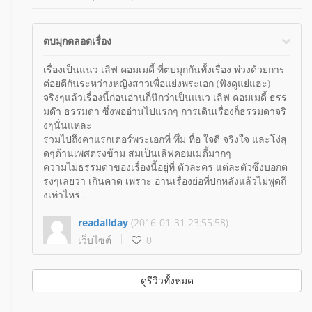
ตบมุกตลอดเรื่อง
เรื่องเป็นแนว เลิฟ คอมเมดี้ ที่ตบมุกกันทั้งเรื่อง พ่วงด้วยการ
ต่อยตีกันระหว่างหญิงสาวเพื่อแย่งพระเอก (ฟังดูแย่แฮะ)
จริงๆแล้วเรื่องนี้ก่อนอ่านก็นึกว่าเป็นแนว เลิฟ คอมเมดี้ ธรร
มด๊า ธรรมดา ซึ่งพออ่านไปแรกๆ การเดินเรื่องก็ธรรมดาจริ
งๆนั่นแหละ
รวมไปถึงคาแรกเตอร์พระเอกที่ ทึ่ม ทื่อ ใจดี จริงใจ และโง่สุ
ดๆด้านเพศตรงข้าม สมเป็นเลิฟคอมเมดี้มากๆ
ความไม่ธรรมดาของเรื่องนี้อยู่ที่ ตัวละคร แต่ละตัวซึ่งบอกต
รงๆเลยว่า เกินคาด เพราะ อ่านเรื่องย่อที่ปกหลังแล้วไม่พูดถึ
งเท่าไหร่
จะบอกว่าเพราะ เกินคาด เลยประทับใจนิดหน่อย หักลบกับเ
นื้อเรื่องที่ธรรมดาๆแล้วถือว่าสนุกใช้ได้เลยทีเดียว
readallday
(2016-01-31 23:55:58)
อีกอย่างที่ชอบในเรื่องนี้คือ การตบมุก ถึงจะฟุ่มเฟือยไปชนิด
เว็บไซต์
0
ที่เรียกว่า ยิงปืนกล แต่ถ้ามันยิงโดนบ้างก็ให้อภัยได้ (กลั้นหัวเ
ราะบน BTS หลายครั้งเลยแหละ)
ก็แนะนำสำหรับคนชอบอ่านแนวเลิฟคอมเมดี้แล้วกัน เรื่องนี้
ดูรีวิวทั้งหมด
สร้างอมยิ้ม และเสียงหัวเราะได้ในระดับนึงเลย
ปล. แอบมีดราม่าหักอารมณ์พอเป็นพิธีด้วยแหละ