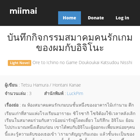
miimai
Home
Donate
Log in
บันทึกกิจกรรมสมาคมคนรักเกม
ของผมกับอิจิโนะ
Ore to Ichino no Game Doukoukai Katsudou Nisshi
Light Novel
ผู้เขียน
: Tetsu Hamura / Hontani Kanae
จำนวนเล่ม
: 3
สำนักพิมพ์
:
LuckPim
เรื่องย่อ
: ณ ห้องสมาคมคนรักเกมบนชั้นหนึ่งของอาคารไม้เก่านาม ตึก
เรียนเก่าที่สามแห่งโรงเรียนอารายะ ชิโรซากิ โซจิต้องใช้เวลาหลังเลิก
เรียนในสมาคมร่วมกับสาวน้อยน่ารักผู้โดดเดี่ยว โมริสึกะ อิจิโนะ ย้อน
ไปประมาณหนึ่งเดือนก่อน เขาได้พบกับอิจิโนะผู้ออกจะเพี้ยนหน่อยๆคน
นี้และรู้ความลับของเธอเข้า “เรามาสัญญากันเถอะ แล้วชั้นจะเป็นของ