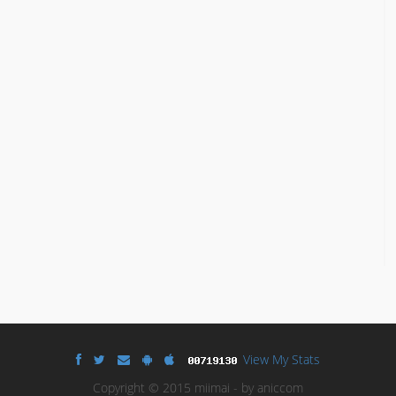
View My Stats
Copyright © 2015 miimai - by aniccom