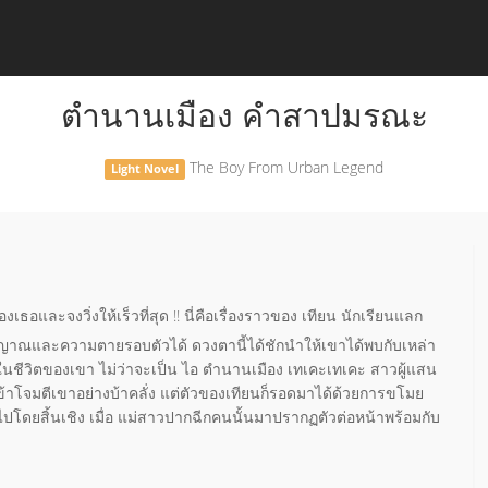
ตำนานเมือง คำสาปมรณะ
The Boy From Urban Legend
Light Novel
อและจงวิ่งให้เร็วที่สุด !! นี่คือเรื่องราวของ เทียน นักเรียนแลก
ญญาณและความตายรอบตัวได้ ดวงตานี้ได้ชักนำให้เขาได้พบกับเหล่า
นชีวิตของเขา ไม่ว่าจะเป็น ไอ ตำนานเมือง เทเคะเทเคะ สาวผู้แสน
ี่เข้าโจมตีเขาอย่างบ้าคลั่ง แต่ตัวของเทียนก็รอดมาได้ด้วยการขโมย
ปโดยสิ้นเชิง เมื่อ แม่สาวปากฉีกคนนั้นมาปรากฏตัวต่อหน้าพร้อมกับ