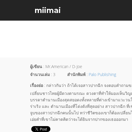
miimai
ผู้เขียน
: Mr.American / D-Joe
จำนวนเล่ม
: 3
สำนักพิมพ์
:
Palo Publishing
เรื่องย่อ
: กล่าวกันว่า ถ้าได้เจอสาวปากฉีก จงตอบคำถามของเธ
เปลี่ยนชาวไทยผู้มีดวงตามรณะ ดวงตาที่ทำให้มองเห็นวิ
บรรดาตำนานเมืองสุดสยอดงทั้งหลายที่ต่างเข้ามาแวะวนใ
ร่าเริง และ ตำนานเมืองที่โด่งดังที่สุดอย่าง สาวปากฉีก ท
จูบของสาวปากฉีกคนนั้นไป ทว่าชีวิตของเขาก็ต้องเปลี่ยนไ
เอ่ยคำที่เขาไม่คาดคิดว่าจะได้ยินจากปากของเธอออกมา