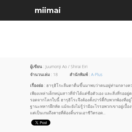
miimai
ผู้เขียน
: Juumonji Ao / Shirai Eiri
จำนวนเล่ม
: 18
สำนักพิมพ์
:
A-Plus
เรื่องย่อ
: ฮารุฮิโระลืมตาตื่นขึ้นมาพบว่าตนอยู่ท่ามกลางความม
เพียงเหล่าเด็กหนุ่มสาวที่จำได้แต่ชื่อตัวเอง และสิ่งที่รออยู่
รอดจากโลกใบนี้ ฮารุฮิโระจึงต้องตั้งปาร์ตี้กับพวกพ้องที่อยู
ฐานะทหารฝึกหัด แม้จะยังไม่รู้ว่ามีอะไรรอพวกเขาอยู่เบื้องหน
แต่เป็นเกมถึงตายที่ต้องดิ้นรนเอาชีวิตรอด...