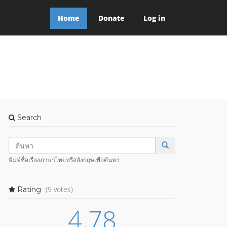
Home
Donate
Log in
Search
พิมพ์ชื่อเรื่องภาษาไทยหรืออังกฤษเพื่อค้นหา
(9 votes)
Rating
4.78