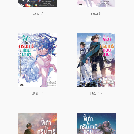
เล่ม 7
เล่ม 8
เล่ม 11
เล่ม 12