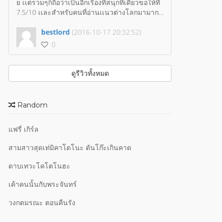
ย เเต่รวมๆก็ถือว่าเป็นอีกเรื่องที่สนุกที่เดียวขอให้ที่
7.5/10 เเละสำหรับคนที่อ่านเเนวต่างโลกมามากเเ
ละเจอตัวนี้ขอให้เป็น8.5/10 จ้าาา
bestlord
(2016-10-17 20:32:52)
0
ดูรีวิวทั้งหมด
Random
แฟรี่ เกิร์ล
สามสาวสุดเท่มิคาโดโนะ ดันโก๊ะเกินคาด
ดาบเทวะโคโตโนฮะ
เค้าคนนั้นกับพระจันทร์
วงกตมรณะ ตอนคืนรัง