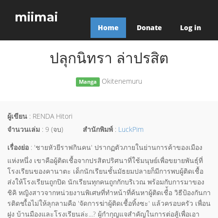
miimai
Home
Donate
Log in
ปลุกนิทรา ล่าปรสิต
Okitenemuru
Manga
ผู้เขียน
: RENDA Hitori
จำนวนเล่ม
: 9 (จบ)
สำนักพิมพ์
:
LuckPim
เรื่องย่อ
: 'ชายหัวยีราฟกินคน' ปรากฏตัวภายในย่านการค้าของเมือง
แห่งหนึ่ง เขาคือผู้ติดเชื้อจากปรสิตปริศนาที่ใช้มนุษย์เพื่อขยายพันธุ์ที่
โรงเรียนของคานาตะ เด็กนักเรียนชั้นมัธยมปลายก็มีการพบผู้ติดเชื้อ
ส่งให้โรงเรียนถูกปิด นักเรียนทุกคนถูกกักบริเวณ พร้อมกับการมาของ
ชิคิ หญิงสาวจากหน่วยงานพิเศษที่ทำหน้าที่ค้นหาผู้ติดเชื่้อ วิธีป้องกันกา
รติดชเื้อไม่ให้ลุกลามคือ 'จัดการฆ่าผู้ติดเชื้อทิ้งซะ' แล้วครอบครัว เพื่อน
ฝูง บ้านมืองและโรงเรียนล่ะ...? ผู้กำกุญแจสำคัญในการต่อสู้เพื่อเอา