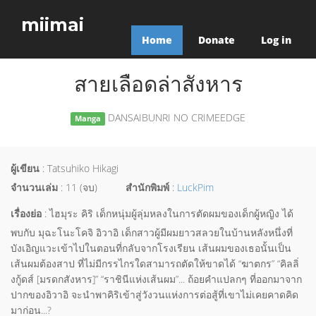
miimai
Home
Donate
Log in
สายเลือดล่าสังหาร
DANSAIBUNRI NO CRIMEEDGE
Manga
ผู้เขียน
: Tatsuhiko Hikagi
จำนวนเล่ม
: 11 (จบ)
สำนักพิมพ์
:
LuckPim
เรื่องย่อ
: ไฮมุระ คิริ เด็กหนุ่มผู้ลุ่มหลงในการตัดผมของเด็กผู้หญิง ได้
พบกับ มุฉะโนะโคจิ อิวาอิ เด็กสาวผู้มีผมยาวสลวยในบ้านหลังหนึ่งที่
บังเอิญแวะเข้าไปในตอนที่กลับจากโรงเรียน เส้นผมของเธอนั้นเป็น
เส้นผมต้องสาป ที่ไม่มีกรรไกรใดสามารถตัดให้ขาดได้ “ฆาตกร” “คิลลิ่
งกู้ดส์ [มรดกสังหาร]” “ราชินีแห่งเส้นผม”... ถ้อยคำแปลกๆ ที่ออกมาจาก
ปากของอิวาอิ จะนำพาคิริเข้าสู่วังวนแห่งการต่อสู้ที่เขาไม่เคยคาดคิด
มาก่อน...?