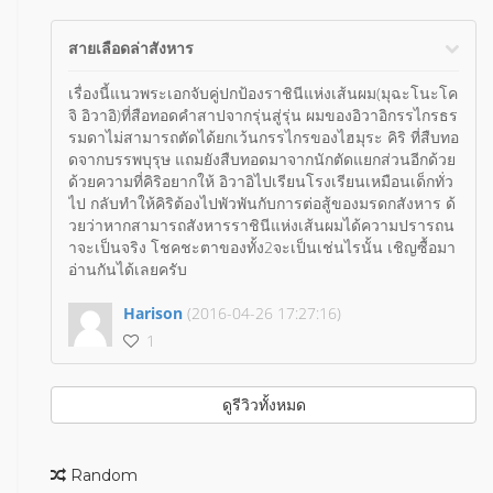
สายเลือดล่าสังหาร
เรื่องนี้แนวพระเอกจับคู่ปกป้องราชินีแห่งเส้นผม(มุฉะโนะโค
จิ อิวาอิ)ที่สือทอดคำสาปจากรุ่นสู่รุ่น ผมของอิวาอิกรรไกรธร
รมดาไม่สามารถตัดได้ยกเว้นกรรไกรของไฮมุระ คิริ ที่สืบทอ
ดจากบรรพบุรุษ แถมยังสืบทอดมาจากนักตัดแยกส่วนอีกด้วย
ด้วยความที่คิริอยากให้ อิวาอิไปเรียนโรงเรียนเหมือนเด็กทั่ว
ไป กลับทำให้คิริต้องไปพัวพันกับการต่อสู้ของมรดกสังหาร ด้
วยว่าหากสามารถสังหารราชินีแห่งเส้นผมได้ความปรารถน
าจะเป็นจริง โชคชะตาของทั้ง2จะเป็นเช่นไรนั้น เชิญซื้อมา
อ่านกันได้เลยครับ
Harison
(2016-04-26 17:27:16)
1
ดูรีวิวทั้งหมด
Random