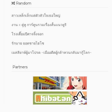
Random
สาวเหล็กเล็กแต่ตัวหัวใจเธอใหญ่
งาน x คู่หู การ์ตูนรวมเรื่องสั้นแนวยูริ
โรงเตี๊ยมปีศาจจิ้งจอก
รักนาย ยอดชายไฮโซ
เมสสิยาห์ผู้มาโปรด ~เมื่ออดีตผู้กล้าหวนกลับมากู้โลก~
Partners