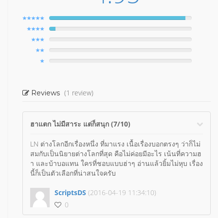
(1 review)
Reviews
ฮาแตก ไม่มีสาระ แต่ก็สนุก (7/10)
LN ต่างโลกอีกเรื่องหนึ่ง ที่มาแรง เนื้อเรื่องบอกตรงๆ ว่าก็ไม่
สมกับเป็นนิยายต่างโลกที่สุด คือไม่ค่อยมีอะไร เน้นที่ความฮ
า และบ้าบอแทน ใครที่ชอบแบบฮ่าๆ อ่านแล้วยิ้มไม่หุบ เรื่อง
นี้ก็เป็นตัวเลือกที่น่าสนใจครับ
ScriptsDS
(2016-04-19 11:34:10)
0