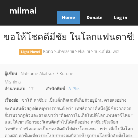
miimai
Home
Donate
Log in
ขอให้โชคดีมีชัย ในโลกแฟนตาซี!
Kono Subarashii Sekai ni Shukufuku wo!
Light Novel
ผู้เขียน
: Natsume Akatsuki / Kurone
Mishima
จำนวนเล่ม
: 17
สำนักพิมพ์
:
A-Plus
เรื่องย่อ
: ซาโต้ คาซึมะ เป็นเด็กติดเกมที่เก็บตัวอยู่บ้าน ตายลงอย่าง
กะทันหันด้วยอุบัติเหตุทางรถยนต์ ทว่า เทพธิดาองค์หนึ่งผู้มีชื่อว่าอควอ
ก็มาปรากฏตัวและถามเขาว่า “ต้องการไปเกิดใหม่ที่โลกแฟนตาซีไหม?”
และให้เขาเลือกของวิเศษติดตัวไปได้หนึ่งอย่าง คาซึมะจึงเลือก
“เทพธิดา” หรืออควอเป็นของติดตัวไปต่างโลกแทน... ทว่า เมื่อไปถึงโลก
ต่างมิติ คาซึมะที่ควรจะไปปราบจอมปีศาจซึ่งรุกรานโลกนี้กลับตั้งใจจะ