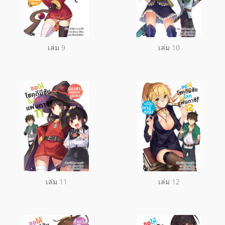
เล่ม 9
เล่ม 10
เล่ม 11
เล่ม 12