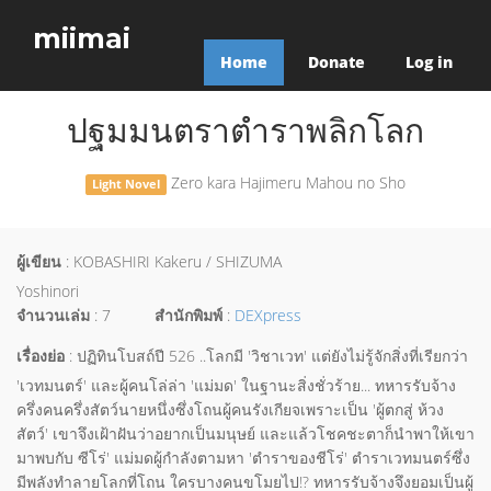
miimai
Home
Donate
Log in
ปฐมมนตราตำราพลิกโลก
Zero kara Hajimeru Mahou no Sho
Light Novel
ผู้เขียน
: KOBASHIRI Kakeru / SHIZUMA
Yoshinori
จำนวนเล่ม
: 7
สำนักพิมพ์
:
DEXpress
เรื่องย่อ
: ปฏิทินโบสถ์ปี 526 ..โลกมี 'วิชาเวท' แต่ยังไม่รู้จักสิ่งที่เรียกว่า
'เวทมนตร์' และผู้คนโล่ล่า 'แม่มด' ในฐานะสิ่งชั่วร้าย... ทหารรับจ้าง
ครึ่งคนครึ่งสัตว์นายหนึ่งซึ่งโถนผู้คนรังเกียจเพราะเป็น 'ผู้ตกสู่ ห้วง
สัตว์' เขาจึงเฝ้าฝันว่าอยากเป็นมนุษย์ และแล้วโชคชะตาก็นำพาให้เขา
มาพบกับ ซีโร่' แม่มดผู้กำลังตามหา 'ตำราของชีโร่' ตำราเวทมนตร์ซึ่ง
มีพลังทำลายโลกที่โถน ใครบางคนขโมยไป!? ทหารรับจ้างจึงยอมเป็นผู้