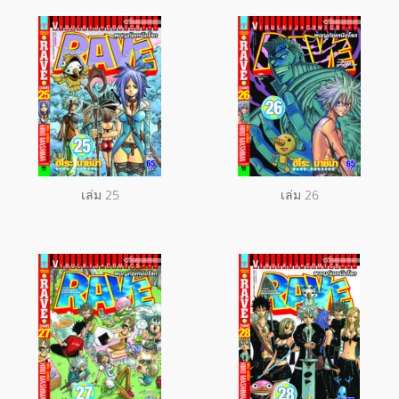
เล่ม 25
เล่ม 26