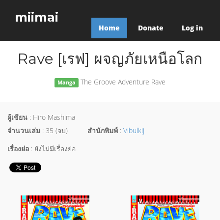
miimai
Home
Donate
Log in
Rave [เรฟ] ผจญภัยเหนือโลก
The Groove Adventure Rave
Manga
ผู้เขียน
: Hiro Mashima
จำนวนเล่ม
: 35 (จบ)
สำนักพิมพ์
:
Vibulkij
เรื่องย่อ
: ยังไม่มีเรื่องย่อ