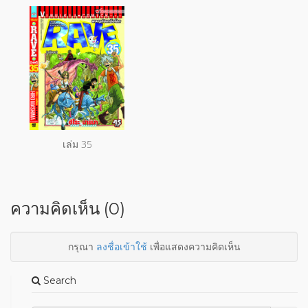
เล่ม 35
ความคิดเห็น (0)
กรุณา
ลงชื่อเข้าใช้
เพื่อแสดงความคิดเห็น
Search