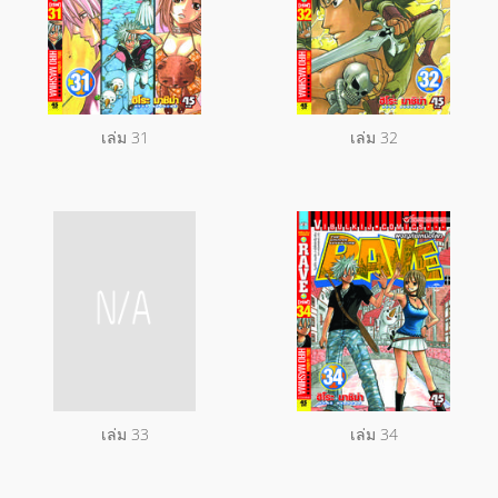
เล่ม 31
เล่ม 32
เล่ม 33
เล่ม 34