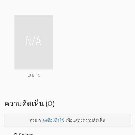
เล่ม 15
ความคิดเห็น (0)
กรุณา
ลงชื่อเข้าใช้
เพื่อแสดงความคิดเห็น