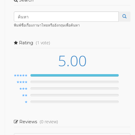
Search
พิมพ์ชื่อเรื่องภาษาไทยหรืออังกฤษเพื่อค้นหา
(1 vote)
Rating
5.00
(0 review)
Reviews