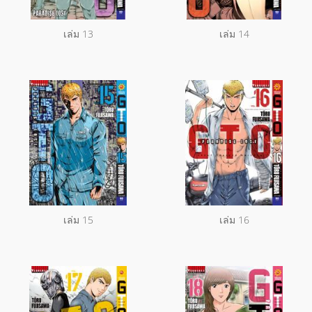
เล่ม 13
เล่ม 14
เล่ม 15
เล่ม 16