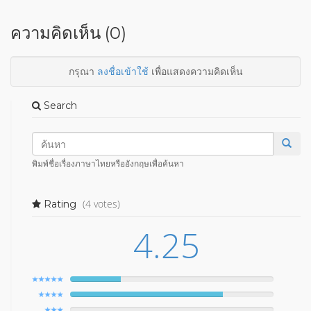
ความคิดเห็น (0)
กรุณา
ลงชื่อเข้าใช้
เพื่อแสดงความคิดเห็น
Search
พิมพ์ชื่อเรื่องภาษาไทยหรืออังกฤษเพื่อค้นหา
(4 votes)
Rating
4.25