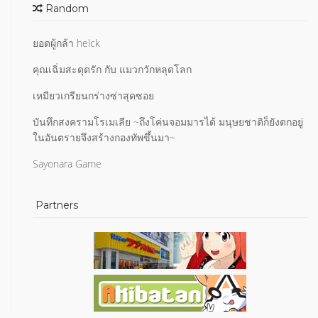
Random
ยอดผู้กล้า helck
คุณเฉิ่มสะดุดรัก กับ แมวกวักหลุดโลก
เหมียวเกรียนกร่างซ่าสุดซอย
บันทึกสงครามโรเมเลีย ~ถึงโค่นจอมมารได้ มนุษยชาติก็ยังตกอยู่
ในอันตรายจึงสร้างกองทัพขึ้นมา~
Sayonara Game
Partners