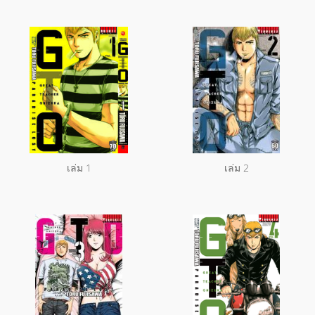
เล่ม 1
เล่ม 2