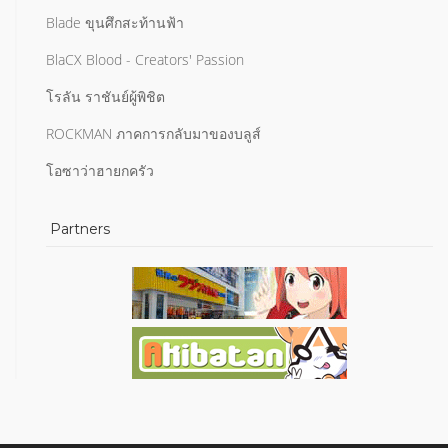
Blade ขุนศึกสะท้านฟ้า
BlaCX Blood - Creators' Passion
โรลัน ราชันย์ผู้พิชิต
ROCKMAN ภาคการกลับมาของบลูส์
โอซาว่าฮายกครัว
Partners