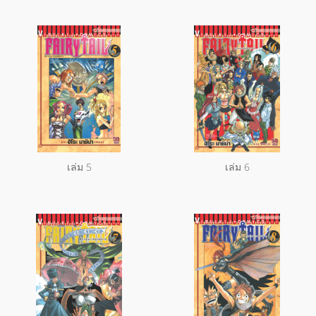
เล่ม 5
เล่ม 6