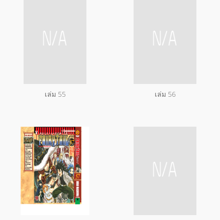
เล่ม 55
เล่ม 56