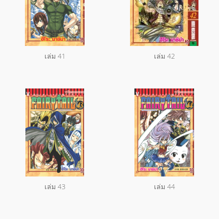
เล่ม 41
เล่ม 42
เล่ม 43
เล่ม 44