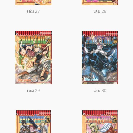
เล่ม 27
เล่ม 28
เล่ม 29
เล่ม 30