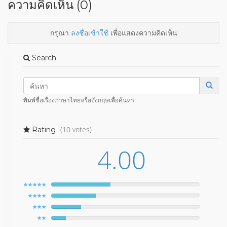
ความคิดเห็น (0)
กรุณา
ลงชื่อเข้าใช้
เพื่อแสดงความคิดเห็น
Search
พิมพ์ชื่อเรื่องภาษาไทยหรืออังกฤษเพื่อค้นหา
(10 votes)
Rating
4.00