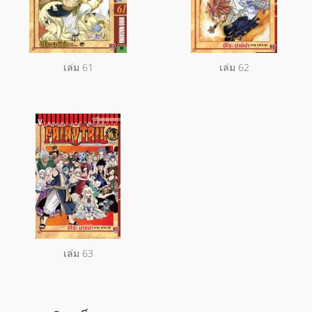
เล่ม 61
เล่ม 62
เล่ม 63