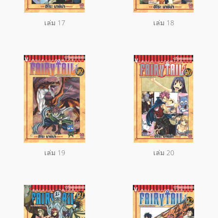
เล่ม 17
เล่ม 18
เล่ม 19
เล่ม 20