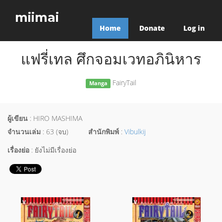
miimai
Home
Donate
Log in
แฟรี่เทล ศึกจอมเวทอภินิหาร
FairyTail
Manga
ผู้เขียน
: HIRO MASHIMA
จำนวนเล่ม
: 63 (จบ)
สำนักพิมพ์
:
Vibulkij
เรื่องย่อ
: ยังไม่มีเรื่องย่อ