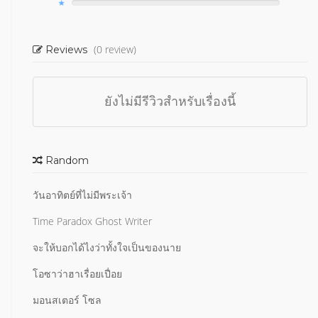
(0 review)
Reviews
ยังไม่มีรีวิวสำหรับเรื่องนี้
Random
วันอาทิตย์ที่ไม่มีพระเจ้า
Time Paradox Ghost Writer
จะให้บอกได้ไงว่าทั้งใจเป็นของนาย
โอซาว่าฮาเรื่อยเปื่อย
มอนสเตอร์ โซล