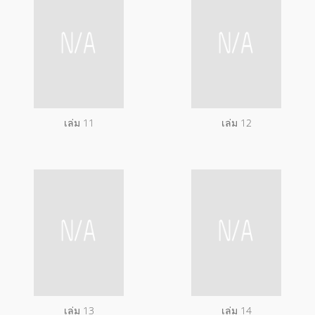
เล่ม 11
เล่ม 12
เล่ม 13
เล่ม 14