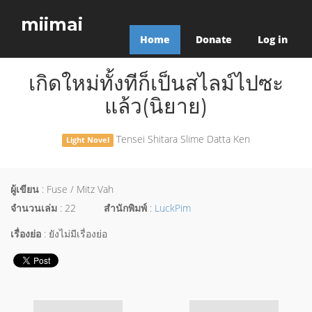
miimai
Home
Donate
Log in
เกิดใหม่ทั้งทีก็เป็นสไลม์ไปซะ
แล้ว(นิยาย)
Tensei Shitara Slime Datta Ken
Light Novel
ผู้เขียน
: Fuse / Mitz Vah
จำนวนเล่ม
: 22
สำนักพิมพ์
:
LuckPim
เรื่องย่อ
: ยังไม่มีเรื่องย่อ