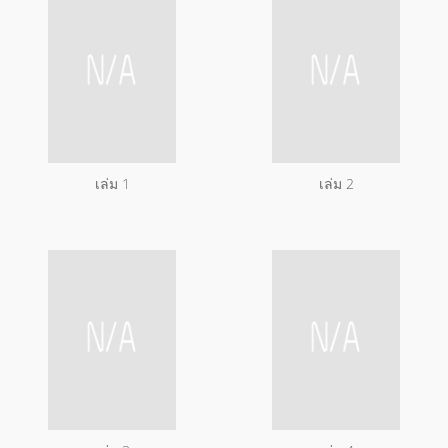
เล่ม 1
เล่ม 2