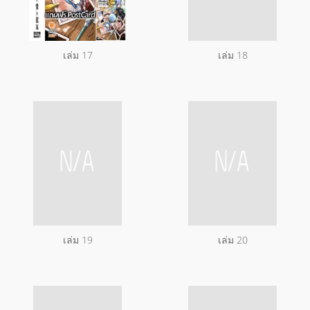
เล่ม 17
เล่ม 18
เล่ม 19
เล่ม 20