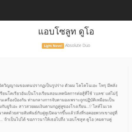
แอบโซลูท ดูโอ
Absolute Duo
Light Novel
ำให้จิตวิญญาณของตนปรากฏเป็นรูปร่าง ตัวผม โคโคโนเอะ โทรุ มีพลัง
เรียนโคเรียวอันเป็นโรงเรียนสอนเทคนิคการต่อสู้ที่ใช้ ‘เบลซ’ แต่ไม่รู้
เป็นเครื่องป้องกัน ท่ามกลางการจับตามองเพราะถูกปฏิบัติเหมือนเป็น
วโมงกับยูริเอะ สาวสวยผมเงินตามกฎคู่หูของโรงเรียน...!? ไลท์โนเวล
คตด้วยสายสัมพันธ์กับคู่หูเปิดฉากขึ้นแล้ว!สิ่งที่รอคอยพวกเขาอยู่ที่
ถ้าเป็นไปได้ ขอภาวนาให้เธอไปถึง ‘แอบโซลูท ดูโอ (คมดาบคู่