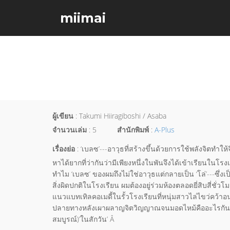
miimai
ผู้เขียน
: Takumi Hiiragiboshi / Asaba
จำนวนเล่ม
: 5
สำนักพิมพ์
:
A-Plus
เรื่องย่อ
: ‘เบลซ’---อาวุธที่สร้างขึ้นด้วยการใช้พลังจิตท
หาได้ยากที่ว่ากันว่ามีเพียงหนึ่งในพันจึงได้เข้าเรียนในโรง
ทำไม ‘เบลซ’ ของผมถึงไม่ใช่อาวุธแต่กลายเป็น ‘โล่’---ซึ่ง
สิ่งผิดปกติในโรงเรียน ผมต้องอยู่ร่วมห้องตลอดยี่สิบสี่ชั่
แนวแบทเทิลคอเมดี้ในรั้วโรงเรียนที่หนุ่มสาวไล่ไขว่คว้าอนา
ปลายทางหลังเผาผลาญจิตวิญญาณจนมอดไหม้คืออะไรกัน... ‘
สมบูรณ์)’ในสักวัน’ Â