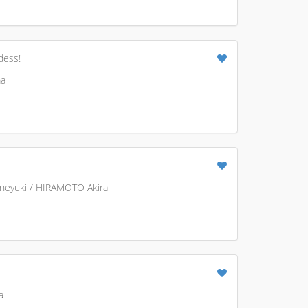
dess!
ma
neyuki / HIRAMOTO Akira
a