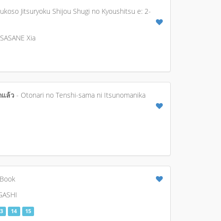
ukoso Jitsuryoku Shijou Shugi no Kyoushitsu e: 2-
 SASANE Xia
กแล้ว
- Otonari no Tenshi-sama ni Itsunomanika
 Book
GASHI
3
14
15