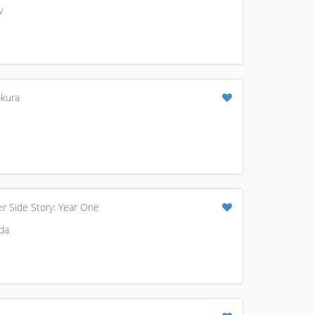
v
akura
er Side Story: Year One
da