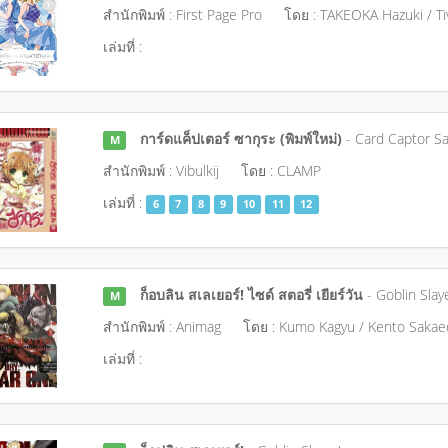
สำนักพิมพ์ : First Page Pro
โดย : TAKEOKA Hazuki / Ti
เล่มที่ :
การ์ดแค็ปเตอร์ ซากุระ (พิมพ์ใหม่)
- Card Captor S
M
สำนักพิมพ์ : Vibulkij
โดย : CLAMP
เล่มที่ :
6
7
8
9
10
11
12
ก็อบลิน สเลเยอร์! ไซด์ สตอรี่ เยียร์วัน
- Goblin Slay
M
สำนักพิมพ์ : Animag
โดย : Kumo Kagyu / Kento Sakae
เล่มที่ :