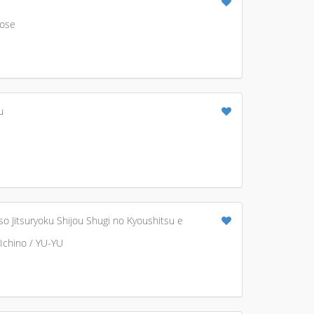
rose
u
o Jitsuryoku Shijou Shugi no Kyoushitsu e
Ichino / YU-YU