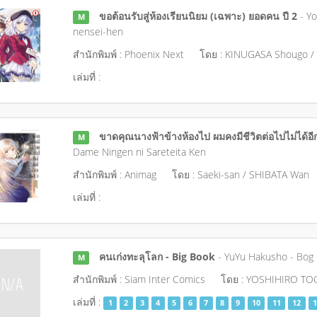
ขอต้อนรับสู่ห้องเรียนนิยม (เฉพาะ) ยอดคน ปี 2
- Yo
M
nensei-hen
สำนักพิมพ์ : Phoenix Next
โดย : KINUGASA Shougo /
เล่มที่ :
ขาดคุณนางฟ้าข้างห้องไป ผมคงมีชีวิตต่อไปไม่ได้อี
M
Dame Ningen ni Sareteita Ken
สำนักพิมพ์ : Animag
โดย : Saeki-san / SHIBATA Wan
เล่มที่ :
คนเก่งทะลุโลก - Big Book
- YuYu Hakusho - Bog
M
สำนักพิมพ์ : Siam Inter Comics
โดย : YOSHIHIRO TO
เล่มที่ :
1
2
3
4
5
6
7
8
9
10
11
12
1