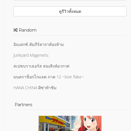
(คะแนนให้ 8.5/10 ปกในสีแค่หน้าแรก เทียบกับราคาน่าจะแ
ถมหน้าสีข้างในอีก)
ดูรีวิวทั้งหมด
เพิ่มเติมข้อด้อย การดำเนินเรื่องในเวอร์ชั่นมังงะ บางจุดก็ตัด
บทไปเช่นกัน ถ้าไม่ดูอนิเมะหรือนิยายมา อาจจะงงๆ การวาง
Random
บทของตัวละครหลายๆตัว ยังไม่ชัดเจน มีภูมิหลังที่ยังไม่เฉล
ย เหมือนจะโฟกัส แต่ก็ไม่ เช่น บทของคุชิดะเปิดเรื่องมา แล
อินเดกซ์ คัมภีร์คาถาต้องห้าม
ะก็ไม่ได้กล่าวถึงอีก (ถึงจะมีบทบาทแต่ไม่ได้กล่าวถึง)
Junkyard Magenetic
สเปซบราเธอร์ส สองสิงห์อวกาศ
มนตราช็อกโกแลต ภาค 12 ~love flake~
HANA CHINA ผีซ่าท้าชิม
Partners