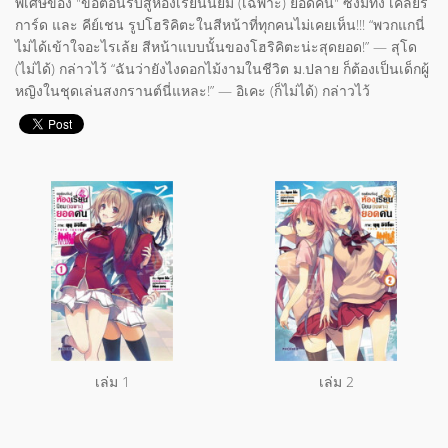
พิเศษของ "ขอต้อนรับสู่ห้องเรียนนิยม (เฉพาะ) ยอดคน" ซึ่งมีทั้ง เคลียร์
การ์ด และ คีย์เชน รูปโฮริคิตะในสีหน้าที่ทุกคนไม่เคยเห็น!!! “พวกแกนี่
ไม่ได้เข้าใจอะไรเล้ย สีหน้าแบบนั้นของโฮริคิตะน่ะสุดยอด!” — สุโด
(ไม่ได้) กล่าวไว้ “ฉันว่ายังไงดอกไม้งามในชีวิต ม.ปลาย ก็ต้องเป็นเด็กผู้
หญิงในชุดเล่นสงกรานต์นี่แหละ!” — อิเคะ (ก็ไม่ได้) กล่าวไว้
เล่ม 1
เล่ม 2