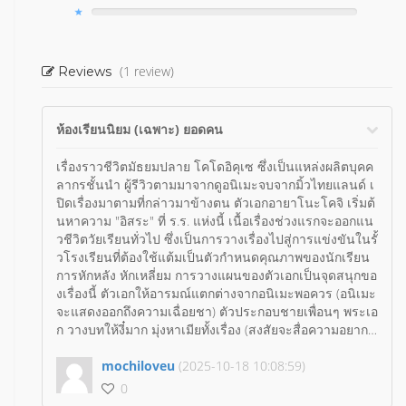
(1 review)
Reviews
ห้องเรียนนิยม (เฉพาะ) ยอดคน
เรื่องราวชีวิตมัธยมปลาย โคโดอิคุเซ ซึ่งเป็นแหล่งผลิตบุคค
ลากรชั้นนำ ผู้รีวิวตามมาจากดูอนิเมะจบจากมิ้วไทยแลนด์ เ
ปิดเรื่องมาตามที่กล่าวมาข้างตน ตัวเอกอายาโนะโคจิ เริ่มต้
นหาความ "อิสระ" ที่ ร.ร. แห่งนี้ เนื้อเรื่องช่วงแรกจะออกแน
วชีวิตวัยเรียนทั่วไป ซึ่งเป็นการวางเรื่องไปสู่การแข่งขันในรั้
วโรงเรียนที่ต้องใช้แต้มเป็นตัวกำหนดคุณภาพของนักเรียน
การหักหลัง หักเหลี่ยม การวางแผนของตัวเอกเป็นจุดสนุกขอ
งเรื่องนี้ ตัวเอกให้อารมณ์แตกต่างจากอนิเมะพอควร (อนิเมะ
จะแสดงออกถึงความเฉื่อยชา) ตัวประกอบชายเพื่อนๆ พระเอ
ก วางบทให้งี๋มาก มุ่งหาเมียทั้งเรื่อง (สงสัยจะสื่อความอยากรู้
อยากเห็นของเด็กวัยเรียน) ฉบับมังงะ มีฉากเซอร์วิสงามๆที่ไ
ม่มีใรอนิเมะ โดยรวมจากคนที่ดูอนิเมะมาถือว่าน่าเก็บสะสม
mochiloveu
(2025-10-18 10:08:59)
ลายเส้นใกล้เคียงฉบับนิยาย ส่วนตัวคิดว่าภาพสวยดี ใครจะ
0
สะสมจะหาเล่ม 1 ยากหน่อยนะ ราคาก็แพงตามค่ายนี้แหละ