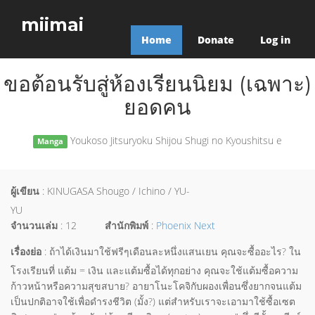
miimai
Home
Donate
Log in
ขอต้อนรับสู่ห้องเรียนนิยม (เฉพาะ)
ยอดคน
Youkoso Jitsuryoku Shijou Shugi no Kyoushitsu e
Manga
ผู้เขียน
: KINUGASA Shougo / Ichino / YU-
YU
จำนวนเล่ม
: 12
สำนักพิมพ์
:
Phoenix Next
เรื่องย่อ
: ถ้าได้เงินมาใช้ฟรีๆเดือนละหนึ่งแสนเยน คุณจะซื้ออะไร? ใน
โรงเรียนที่ แต้ม = เงิน และแต้มซื้อได้ทุกอย่าง คุณจะใช้แต้มซื้อความ
ก้าวหน้าหรือความสุขสบาย? อายาโนะโคจิกับผองเพื่อนซึ่งยากจนแต้ม
เป็นปกติอาจใช้เพื่อดำรงชีวิต (มั้ง?) แต่สำหรับเราจะเอามาใช้ซื้อเซต