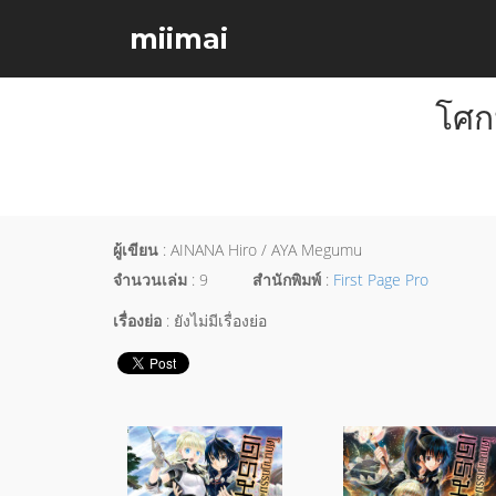
miimai
โศก
ผู้เขียน
: AINANA Hiro / AYA Megumu
จำนวนเล่ม
: 9
สำนักพิมพ์
:
First Page Pro
เรื่องย่อ
: ยังไม่มีเรื่องย่อ