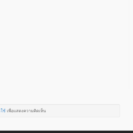
าใช้
เพื่อแสดงความคิดเห็น