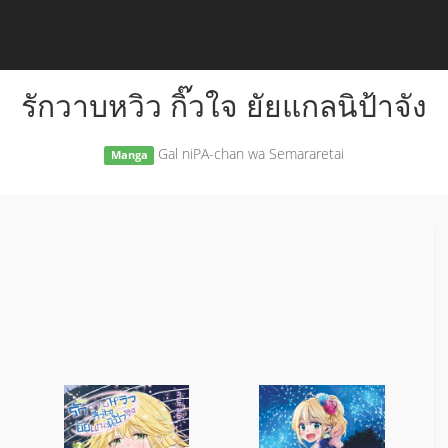
รักวาบหวิว กิ๊วใจ ยัยแกลนิป้าจัง
Gal niPA-chan wa Semararetai
Manga