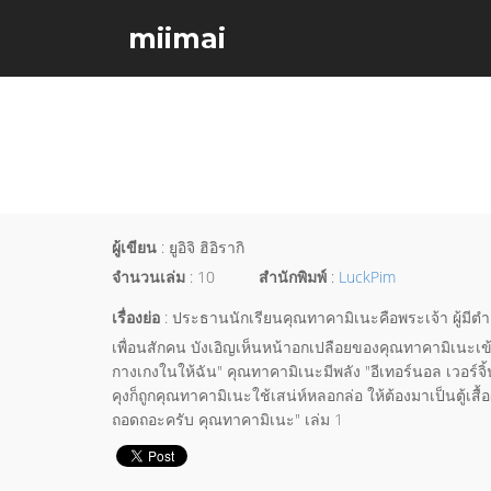
miimai
ผู้เขียน
: ยูอิจิ ฮิอิรากิ
จำนวนเล่ม
: 10
สำนักพิมพ์
:
LuckPim
เรื่องย่อ
: ประธานนักเรียนคุณทาคามิเนะคือพระเจ้า ผู้มีตำแหน
เพื่อนสักคน บังเอิญเห็นหน้าอกเปลือยของคุณทาคามิเนะเข้า
กางเกงในให้ฉัน" คุณทาคามิเนะมีพลัง "อีเทอร์นอล เวอร์
คุงก็ถูกคุณทาคามิเนะใช้เสน่ห์หลอกล่อ ให้ต้องมาเป็นตู้เส
ถอดถอะครับ คุณทาคามิเนะ" เล่ม 1