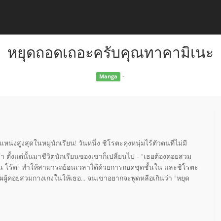
หยุดถอดเถอะครับคุณทาคามิเนะ
-
Manga
่งสูงสุดในหมู่นักเรียน! วันหนึ่ง ชิโรตะคุงหนุ่มไร้ตัวตนที่ไม่มี
 ตั้งแต่นั้นมาชีวิตนักเรียนของเขาก็เปลี่ยนไป - "เธอต้องคอยสวม
จิ้น โร้ด" ทำให้สามารถย้อนเวลาได้ด้วยการถอดชุดชั้นใน และชิโรตะ
ื้อผผู้คอยสวมกางเกงในให้เธอ... จนเขาอยากจะพูดหลือเกินว่า "หยุด