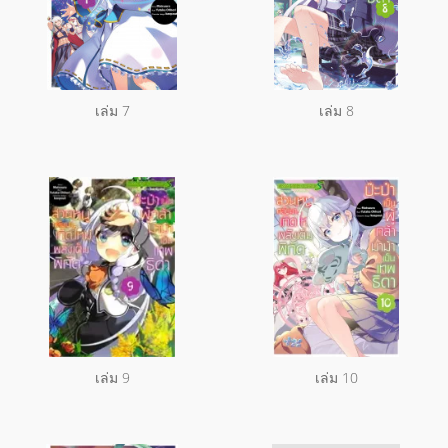
เล่ม 7
เล่ม 8
เล่ม 9
เล่ม 10