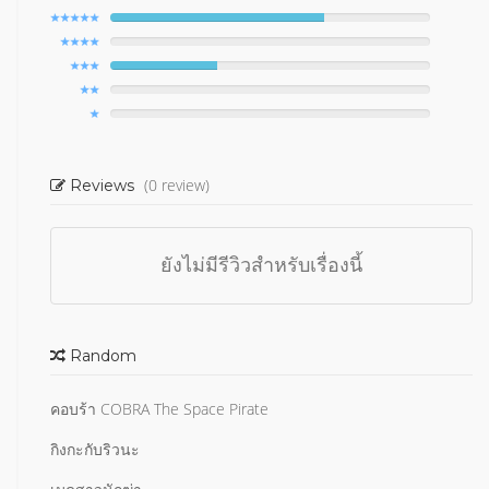
(0 review)
Reviews
ยังไม่มีรีวิวสำหรับเรื่องนี้
Random
คอบร้า COBRA The Space Pirate
กิงกะกับริวนะ