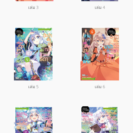
เล่ม 3
เล่ม 4
เล่ม 5
เล่ม 6