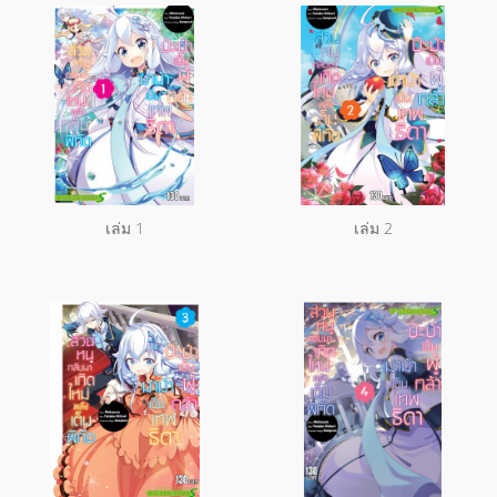
เล่ม 1
เล่ม 2