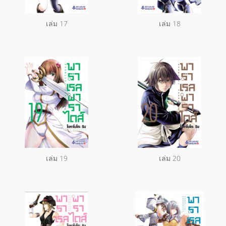
เล่ม 17
เล่ม 18
เล่ม 19
เล่ม 20