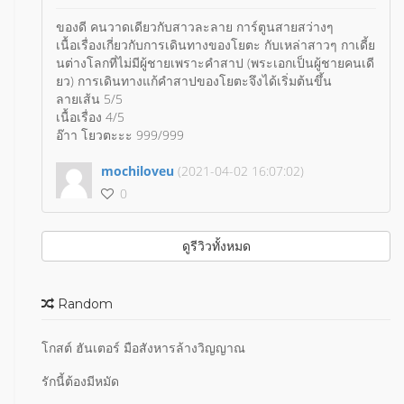
ของดี คนวาดเดียวกับสาวละลาย การ์ตูนสายสว่างๆ
เนื้อเรื่องเกี่ยวกับการเดินทางของโยตะ กับเหล่าสาวๆ กาเดี้ย
นต่างโลกที่ไม่มีผู้ชายเพราะคำสาป (พระเอกเป็นผู้ชายคนเดี
ยว) การเดินทางแก้คำสาปของโยตะจึงได้เริ่มต้นขึ้น
ลายเส้น 5/5
เนื้อเรื่อง 4/5
อ๊าา โยวตะะะ 999/999
mochiloveu
(2021-04-02 16:07:02)
0
ดูรีวิวทั้งหมด
Random
โกสต์ ฮันเตอร์ มือสังหารล้างวิญญาณ
รักนี้ต้องมีหมัด