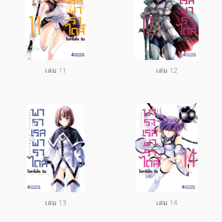
เล่ม 11
เล่ม 12
เล่ม 13
เล่ม 14