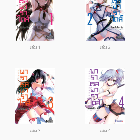
เล่ม 1
เล่ม 2
เล่ม 3
เล่ม 4