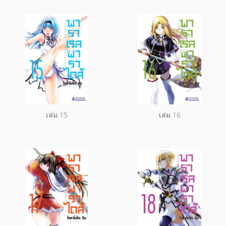
เล่ม 15
เล่ม 16