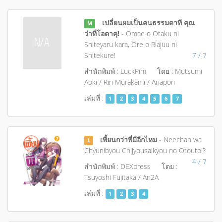
เปลี่ยนผมเป็นคนธรรมดาที คุณ
M
ว่าที่โอตาคุ!
- Omae o Otaku ni
Shiteyaru kara, Ore o Riajuu ni
Shitekure!
7 / 7
สำนักพิมพ์ : LuckPim
โดย : Mutsumi
Aoki / Rin Murakami / Anapon
เล่มที่ :
1
2
3
4
5
6
7
เพี้ยนกว่าพี่มีอีกไหม
- Neechan wa
L
Chyunibyou Chijyousaikyou no Otouto!?
4 / 7
สำนักพิมพ์ : DEXpress
โดย :
Tsuyoshi Fujitaka / An2A
เล่มที่ :
1
2
3
4