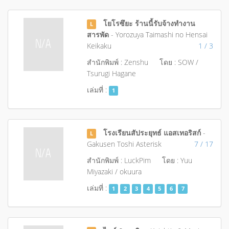
โยโรซึยะ ร้านนี้รับจ้างทำงาน
L
สารพัด
- Yorozuya Taimashi no Hensai
Keikaku
1 / 3
สำนักพิมพ์ : Zenshu
โดย : SOW /
Tsurugi Hagane
เล่มที่ :
1
โรงเรียนสัประยุทธ์ แอสเทอริสก์
-
L
Gakusen Toshi Asterisk
7 / 17
สำนักพิมพ์ : LuckPim
โดย : Yuu
Miyazaki / okuura
เล่มที่ :
1
2
3
4
5
6
7