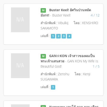
Buster Keel! อัศวินป่วนหมัด
M
มังกร!
- Buster Keel!
4 / 12
สำนักพิมพ์ : Vibulkij
โดย : KENSHIRO
SAKAMOTO
เล่มที่ :
1
2
3
4
GAN☆KON เจ้าสาวของผมเป็น
M
พระเจ้าแสนสวย
- GAN KON My Wife Is
Beautiful God!
1 / 5
สำนักพิมพ์ : Zenshu
โดย : Kenji
SUGAWARA
เล่มที่ :
1
Kurogane เคนโด้ ดวล ดาบ เดือด