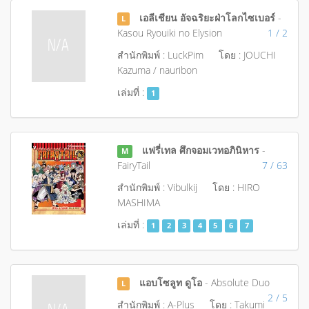
เอลีเชียน อัจฉริยะฝ่าโลกไซเบอร์
-
L
Kasou Ryouiki no Elysion
1 / 2
สำนักพิมพ์ : LuckPim
โดย : JOUCHI
Kazuma / nauribon
เล่มที่ :
1
แฟรี่เทล ศึกจอมเวทอภินิหาร
-
M
FairyTail
7 / 63
สำนักพิมพ์ : Vibulkij
โดย : HIRO
MASHIMA
เล่มที่ :
1
2
3
4
5
6
7
แอบโซลูท ดูโอ
- Absolute Duo
L
2 / 5
สำนักพิมพ์ : A-Plus
โดย : Takumi