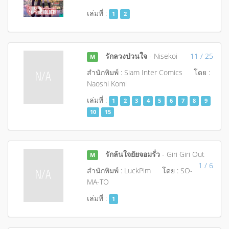
เล่มที่ :
1
2
รักลวงป่วนใจ
- Nisekoi
11 / 25
M
สำนักพิมพ์ : Siam Inter Comics
โดย :
Naoshi Komi
เล่มที่ :
1
2
3
4
5
6
7
8
9
10
15
รักล้นใจยัยจอมรั่ว
- Giri Giri Out
M
1 / 6
สำนักพิมพ์ : LuckPim
โดย : SO-
MA-TO
เล่มที่ :
1