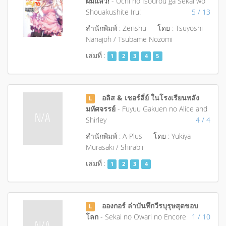
ผมแล้ว!
- Uchi no Isourou ga Sekai wo
Shouakushite Iru!
5 / 13
สำนักพิมพ์ : Zenshu
โดย : Tsuyoshi
Nanajoh / Tsubame Nozomi
เล่มที่ :
1
2
3
4
5
อลิส & เชอร์ลี่ย์ ในโรงเรียนพลัง
L
มหัศจรรย์
- Fuyuu Gakuen no Alice and
Shirley
4 / 4
สำนักพิมพ์ : A-Plus
โดย : Yukiya
Murasaki / Shirabii
เล่มที่ :
1
2
3
4
อองกอร์ ล่าบันทึกวีรบุรุษสุดขอบ
L
โลก
- Sekai no Owari no Encore
1 / 10