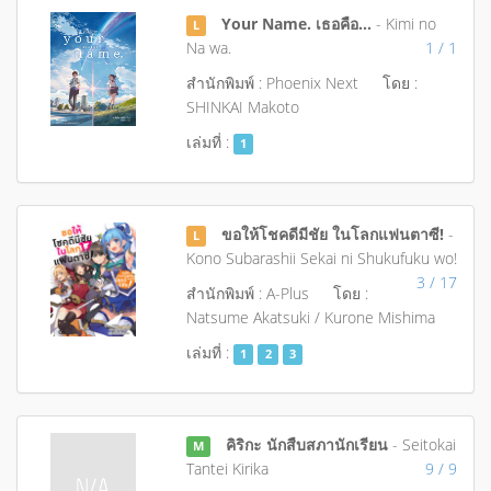
Your Name. เธอคือ...
- Kimi no
L
Na wa.
1 / 1
สำนักพิมพ์ : Phoenix Next
โดย :
SHINKAI Makoto
เล่มที่ :
1
ขอให้โชคดีมีชัย ในโลกแฟนตาซี!
-
L
Kono Subarashii Sekai ni Shukufuku wo!
3 / 17
สำนักพิมพ์ : A-Plus
โดย :
Natsume Akatsuki / Kurone Mishima
เล่มที่ :
1
2
3
คิริกะ นักสืบสภานักเรียน
- Seitokai
M
Tantei Kirika
9 / 9