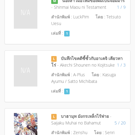
น้องสาวมือใหม่ของผมเป็นจอมมาร
M
- Shinmai Maou ni Testament
1 / 9
สำนักพิมพ์ : LuckPim
โดย : Tetsuto
Uesu
เล่มที่ :
1
บันทึกไขคดีซี้ซั้วกับอาเคจิ เคียวทา
L
โร่
- Akechi Shounen no Kojitsuke
1 / 3
สำนักพิมพ์ : A-Plus
โดย : Kasuga
Ayumu / Satto Michibata
เล่มที่ :
1
บาฮามุท มังกรเหล็กไร้พ่าย
-
L
Saijaku Muhai no Bahamut
5 / 20
สำนักพิมพ์ : Zenshu
โดย : Senri