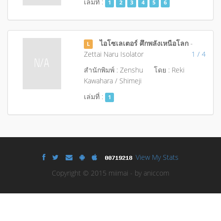
เล่มที่ :
1
2
3
4
5
6
ไอโซเลเตอร์ ศึกพลังเหนือโลก
-
L
Zettai Naru Isolator
1 / 4
สำนักพิมพ์ : Zenshu
โดย : Reki
Kawahara / Shimeji
เล่มที่ :
1
View My Stats
Copyright © 2015 miimai - by aniccom