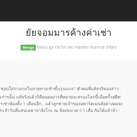
ยัยจอมมารค้างค่าเช่า
Maou ga Yachin wo Haratte Kurenai (Man)
Manga
โลลิชอบใส่กางเกงในลายทางเข้าขั้นรุนแรง!? ตัวตนที่แท้จรงิของสาว
าๆนั้น แท้จริงแล้วก็คือจอมมารที่หมายจะครองโลกนี้เมื่อครั้งอดีต!
เช่าห้องตั้ง 3 เดือนอีก... แล้วลูกชายเจ้าของอพาร์ตเมนต์อย่างผมจะ
ตประจำวันที่แสนเฮฮาปาจิงโกะ ณ ห้องขนาด 4.5 เสื่อ กันได้แล้วจ้า !