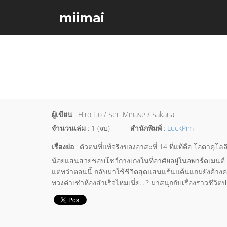
miimai
ผู้เขียน
: Hiro Ito / Seri Minase / Sakana
จำนวนเล่ม
: 1 (จบ)
สำนักพิมพ์
:
LuckPim
เรื่องย่อ
: ตัวตนที่แท้จริงของอาสะที่ 14 ที่แท้คือ โอตาคุ
น้อยแสนสวยชอบโชว์กางเกงในที่อาศัยอยู่ในอพาร์ตเมนต์ เก่
แต่ทว่าตอนนี้ กลับมาใช้ชีวิตสุดแสนแร้นแค้นแถมยังค้างค่า
ทวงค่าเช่าห้องสำเร็จไหมเนี่ย...!? มาสนุกกับเรื่องราวชีวิ