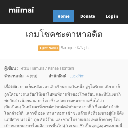
miimai
Home
Donate
Log in
เกมโชคชะตาหาอดีต
Baroque K/Night
Light Novel
ผู้เขียน
: Tetsu Hamura / Kanae Hontani
จำนวนเล่ม
: 4 (จบ)
สำนักพิมพ์
:
LuckPim
เรื่องย่อ
: ยามเย็นหลังเวลาเลิกเรียนของวันหนึ่ง จู่ๆโมริเบะ เคียวยะก็
ถูกใครบางคนเรียกให้เขาไปพบที่ดาดฟ้าของโรงเรียน และที่นั่นเขาก็
พบกับสาวน้อยนาม บาร็อก ซึ่งแปลความหมายของชื่อได้ว่า---
(บิดเบือน) ในพริบตาที่เขาต่อปากต่อคำกับเธอ เขาก็ 'เชื่อมต่อ' เข้ากับ
โลกต่างมิติ 'เลกาซี่ ออฟ ทานาทอส' เข้าซะแล้ว!! สิ่งที่รอเขาอยู่นั่นมีต้ง
แต่ปีศาจ นางฟ้า ภูต สัตว์ร้าย และซากโบราณของเทพเจ้าต่างๆ โดย
เป้าหมายของบาร็อคคือ การขึ้นไปสู่ 'เคเธล' ซึ่งเป็นจุดสูงสุดของเกมนี้