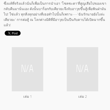
ซึ่งแท้ที่จริงแล้วนั่นก็เพื่อเป็นการนำเอา 'โชคชะตา'ที่สูญเสียไปของเขา
กลับคืนมานั่นเอง ดังนั้นบาร็อกกับเคียวยะจึงจับอาวุธขึ้นสู้เพื่อฟันฝ่ามัน
ไป! ใช่แล้ว ทุกสิ่งทุกอย่างที่เธอทำไปนั้นก็เพราะ----'ฉันรักนายยังไงล่ะ
เคียวยะ' การต่อสู้ ณ โลกต่างมิติที่มีอาวุธเป็นปืนกับดาบได้เปิดฉากขึ้น
แล้ว!
เล่ม 1
เล่ม 2