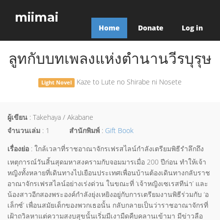
miimai
Home
Donate
Log in
ลูทกับบทเพลงแห่งตำนานวีรบุรุษ
Kaze to Lute no Shirabe ni Nosete
Light Novel
ผู้เขียน
: Takehaya / Akabane
จำนวนเล่ม
: 1
สำนักพิมพ์
:
Gift Book
เรื่องย่อ
: ใกล้เวลาที่ราชอาณาจักรเฟรสไลน์กำลังเตรียมพิธีรำลึกถึง
เหตุการณ์วันสิ้นสุดมหาสงครามกับจอมมารเมื่อ 200 ปีก่อน ทำให้เจ้า
หญิงทั้งหลายที่เดินทางไปเยือนประเทศเพื่อนบ้านต้องเดินทางกลับราช
อาณาจักรเฟรสไลน์อย่างเร่งด่วน ในขณะที่ ‘เจ้าหญิงเซเรสทีน่า’ และ
น้องสาวอีกสองพระองค์กำลังยุ่งเหยิงอยู่กับการเตรียมงานพิธีร่วมกับ ‘อ
เล็กซ์’ เพื่อนสมัยเด็กของพวกเธอนั้น กลับกลายเป็นว่าราชอาณาจักรที่
เฝ้าถวิลหาแต่ความสงบสุขนั้นเริ่มมีเงามืดคืบคลานเข้ามา มีข่าวลือ