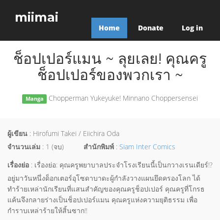
miimai
Home
Donate
Log in
ช็อปเปอร์แมน ~ ลุยเลย! คุณครู
ช็อปเปอร์ของพวกเรา ~
Chopperman Yukeyuke! Minnano Choppersensei
Manga
ผู้เขียน
: Hirofumi Takei / Eiichira Oda
จำนวนเล่ม
: 1 (จบ)
สำนักพิมพ์
:
Siam Inter Comics
เรื่องย่อ
: เรื่องย่อ: คุณครูพยาบาลประจำโรงเรียนนี้เป็นกวางเรนเดียร์!?
อยู่มาวันหนึ่งด็อกเตอร์อุโซดาบาดะผู้กำลังวางแผนยึดครองโลก ได้
ทำร้ายเหล่านักเรียนที่แสนสำคัญของคุณครูช็อปเปอร์ คุณครูที่โกรธ
แค้นจึงกลายร่างเป็นช็อปเปอร์แมน คุณครูแห่งความยุติธรรม เพื่อ
กำราบเหล่าร้ายให้สิ้นซาก!!