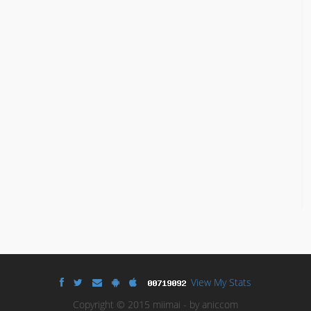
View My Stats
Copyright © 2015 miimai - by aniccom