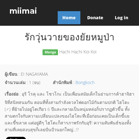
miimai
Home
Donate
Log in
รักวุ่นวายของยัยหมูป่า
Hachi Hachi Koi Koi
Manga
ผู้เขียน
: EI NAGAYAMA
จำนวนเล่ม
: 1 (จบ)
สำนักพิมพ์
:
Bongkoch
เรื่องย่อ
: อุริ โรคุ และ โชวโกะ เป็นเพื่อนสมัยเด็กในย่านการค้าฮาจิฮา
จิที่สนิทสนมกัน ตอนที่ทั้งสามกำลังดวลไพ่ดอกไม้กันตามปกติ ไฮโตะ
(♂) ที่ย้ายไปอยู่โตเกียว 6 ปีและกลายเป็นหนุ่มหล่อก็ปรากฏตัวขึ้น ทั้ง
สามตกใจกับความเปลี่ยนแปลงของไฮโตะที่เมื่อก่อนเคยเป็นเด็กขี้แย
และขี้ขลาด แต่อยู่ดีๆ ไฮโตะก็สารภาพรักกับอุริ! ความสัมพันธ์ของทั้ง
สามที่เคยสงบสุขก็เลยปั่นปั่วนยกใหญ่...!?