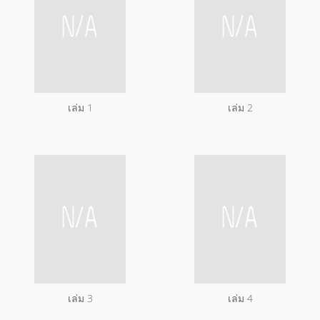
เล่ม 1
เล่ม 2
เล่ม 3
เล่ม 4