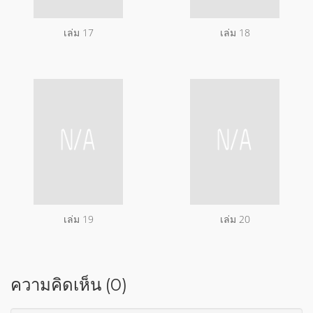
เล่ม 17
เล่ม 18
เล่ม 19
เล่ม 20
ความคิดเห็น (0)