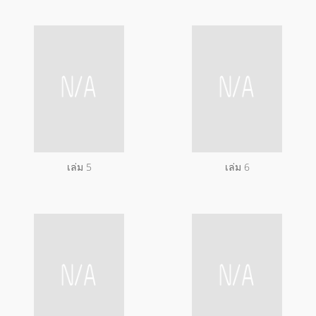
เล่ม 5
เล่ม 6