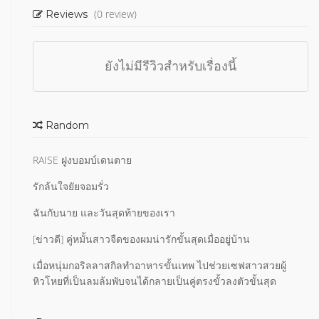
(0 review)
Reviews
ยังไม่มีรีวิวสำหรับเรื่องนี้
Random
RAISE ฝูงบอมบ์เดนตาย
รักล้นใจยัยจอมรั่ว
ฉันกับนาย และวันสุดท้ายของเรา
[ข่าวดี] คู่หมั้นสาวจืดของผมน่ารักขั้นสุดเมื่ออยู่บ้าน
เมื่อหนุ่มกอริลลาสกิลทำอาหารขั้นเทพ ไปช่วยเซฟสาวสวยผู้
หิวโหยที่เป็นลมล้มพับจนได้กลายเป็นคู่ตรงขั้วลงตัวขั้นสุด