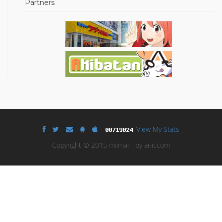
Partners
View My Stats
Copyright © 2015 miimai - by aniccom