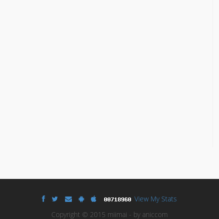
View My Stats
Copyright © 2015 miimai - by aniccom