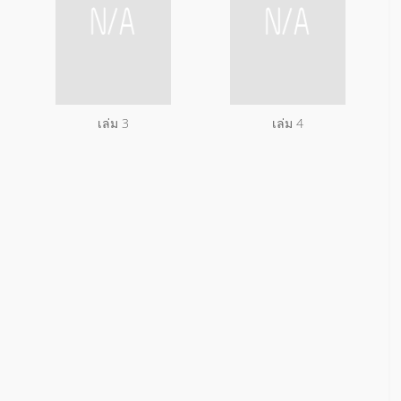
เล่ม 3
เล่ม 4