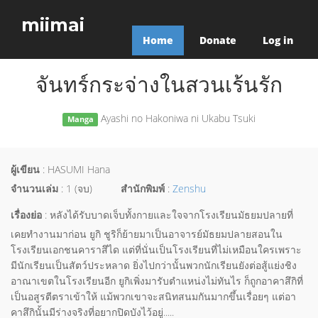
miimai
Home
Donate
Log in
จันทร์กระจ่างในสวนเร้นรัก
Ayashi no Hakoniwa ni Ukabu Tsuki
Manga
ผู้เขียน
: HASUMI Hana
จำนวนเล่ม
: 1 (จบ)
สำนักพิมพ์
:
Zenshu
เรื่องย่อ
: หลังได้รับบาดเจ็บทั้งกายและใจจากโรงเรียนมัธยมปลายที่
เคยทำงานมาก่อน ยูกิ ชูริก็ย้ายมาเป็นอาจารย์มัธยมปลายสอนใน
โรงเรียนเอกชนคาราสึได แต่ที่นั่นเป็นโรงเรียนที่ไม่เหมือนใครเพราะ
มีนักเรียนเป็นสัตว์ประหลาด ยิ่งไปกว่านั้นพวกนักเรียนยังต่อสู้แย่งชิง
อาณาเขตในโรงเรียนอีก ยูกิเพิ่งมารับตำแหน่งไม่ทันไร ก็ถูกอาคาสึกิที่
เป็นอสูรตีตราเข้าให้ แม้พวกเขาจะสนิทสนมกันมากขึ้นเรื่อยๆ แต่อา
คาสึกินั้นมีร่างจริงที่อยากปิดบังไว้อยู่.....