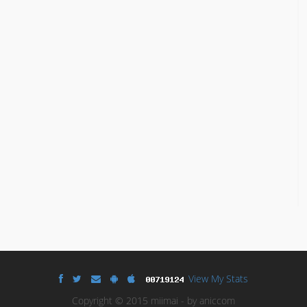
View My Stats
Copyright © 2015 miimai - by aniccom