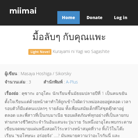
miimai
Home
Donate
Log in
มื้อลับๆ กับคุณแพะ
Kurayami ni Yagi wo Sagashite
Light Novel
ผู้เขียน
: Masaya Hoshiga / Sikorsky
จำนวนเล่ม
: 3
สำนักพิมพ์
:
A-Plus
เรื่องย่อ
: คุซากะ อาอุโตะ นักเรียนชั้นมัธยมปลายปีที่ 1 เป็นคนขยัน
ตั้งใจเรียนแต่ด้วยหน้าตาทำให้ถูกเข้าใจผิดว่าเหม่อลอยอยู่ตลอด เวลา
รอบตัวก็มีแต่คนแปลกๆ รายล้อม ทั้งเพื่อนสมัยเด็กที่ใส่ชุดตุ๊กตาอยู่
ตลอด และพี่สาวที่เป็นกบมาเนีย ชอบผลิตภัณฑ์ทุกอย่างที่เป็นลายกบ
ท่ามกลางชีวิตประจำวันอันแสนจะวุ่นวาย วันหนึ่งอาอุโตะพบกระดาษ
เขียนจดหมายแผ่นหนึ่งสอดไว้ระหว่างหน้าสมุดที่วาง ทิ้งไว้ในโต๊ะ
เรียน “ขอโทษนะ อร่อยจัง” ….? มันหมายความว่าอะไรกันนี่ และ