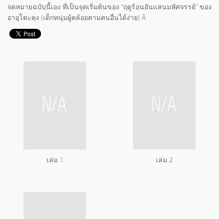
จดหมายฉบับนี้เอง ที่เป็นจุดเริ่มต้นของ “ฤดูร้อนอันแสนมหัศจรรย์” ของ
อาอุโตะคุง (เด็กหนุ่มผู้คล้อยตามคนอื่นได้ง่าย) Â
เล่ม 1
เล่ม 2