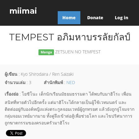
miimai
Home
Donate
Log in
TEMPEST อภิมหาบรรลัยกัลป์
ZETSUEN NO TEMPEST
Manga
ผู้เขียน
: Kyo Shirodaira / Ren Saizaki
จำนวนเล่ม
: 3
สำนักพิมพ์
:
NED
เรื่องย่อ
: โยชิโนะ เด็กนักเรียนมัธยมธรรมดา ได้พบกับมาฮิโระ เพื่อน
สนิทที่หายตัวไปอีกครั้ง แต่มาฮิโระได้กลายเป็นผู้ใช้เวทมนตร์ และ
ติดต่ออยู่กับองค์หญิงแห่งตระกูลจอมเวทย์ผู้ถูกทรยศ แล้วยังถูกจู่โจมจาก
กลุ่มจอมเวทย์มากมาย ทั้งคู่จึงเข้าต่อสู้เพื่อช่วยโลก และไขปริศนาการ
ถูกฆาตกรรมของครอบครัวมาฮิโระ