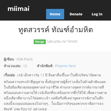
miimai
Home
Donate
Log in
ทูตสวรรค์ ทัณฑ์อำมหิต
Satsuriku no Tenshi
Manga
ผู้เขียน
: IIDA Pochi.
จำนวนเล่ม
: 12
สำนักพิมพ์
:
Phoenix Next
เรื่องย่อ
: เรย์ เด็กสาววัย 13 ปี ลืมตาตื่นขึ้นมาในตึกปริศนาปิดตาย
พร้อมความทรงจำที่สูญหาย ทั้งยังถูกชายผู้ทั้งร่างเต็มไปด้วยผ้าพันแผล
ในมือถือเคียวดุจยมทูตตามล่าเอาชีวิต ท่ามกลางทูตสวรรค์มากมายที่
พร้อมมอบความตายให้ เรย์เลือกที่จะหนีออกจากตึกให้ได้ เพื่อความตาย
หนึ่งเดียวที่สาบานไว้ต่อพระเจ้า แต่มีหรือที่เหล่าทูตสวรรค์ภายในตึก
แห่งนี้จะยอมปล่อยเธอไปง่ายๆ... ในเมื่อภารกิจของพวกเขาคือการลง
ทัณฑ์ “แพะรับบาป” อย่างเธอ!