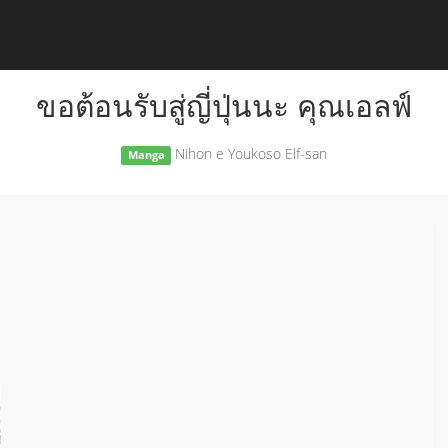
ขอต้อนรับสู่ญี่ปุ่นนะ คุณเอลฟ์
Nihon e Youkoso Elf-san
Manga