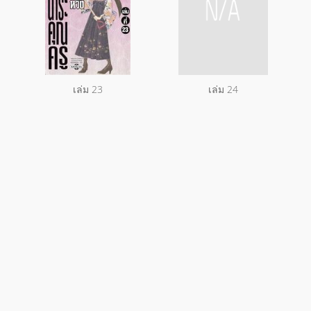
เล่ม 23
เล่ม 24