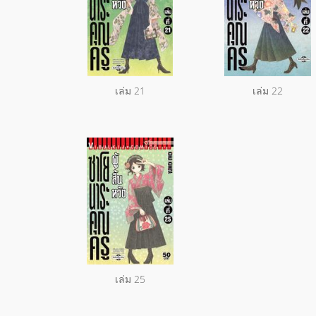
เล่ม 21
เล่ม 22
เล่ม 25