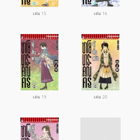
เล่ม 15
เล่ม 16
เล่ม 19
เล่ม 20