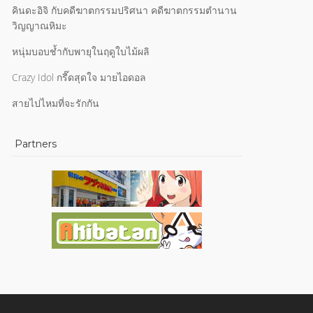
คินดะอิจิ กับคดีฆาตกรรมปริศนา คดีฆาตกรรมตำนาน
วิญญาณหิมะ
หนุ่มบอบช้ำกับพายุในฤดูใบไม้ผลิ
Crazy Idol กรี๊ดสุดใจ มายไอดอล
สายไปไหมที่จะรักกัน
Partners