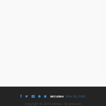
View My Stats
Copyright © 2015 miimai - by aniccom