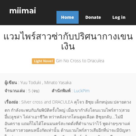
miimai
Home
Donate
Log in
แวมไพร์สาวซ่ากับปริศนากางเขน
เงิน
Gin No Cross to Draculea
Light Novel
ผู้เขียน
: Yuu Toduki , Minato Yasaka
จำนวนเล่ม
: 5 (จบ)
สำนักพิมพ์
:
LuckPim
เรื่องย่อ
: Silver cross and DRACULEA คุโจว ฮิซุย เด็กหนุ่มม.ปลายดวง
ตก กำลังจะพบกับภัยพิบัติครั้งใหญ่ เมื่อเขากำลังโดนแวมไพร์สาว(สวย
อึ๋ม)ลูชล่า ไล่ล่าเอาชีวิต ทว่าหลังจากโดนดูดเลือด ฮิซุยกลับ....ไม่มี
อันตราย แถมก็ไม่ได้โดนมนตร์สะกดดั่งที่ตำนานว่าไว้ พูดง่ายๆเขาแค่
โดนสาวสวยคนหนึ่งกัดเท่านั้น ด้านแวมไพร์สาวเสียอีกที่น่าจะมีปัญหา