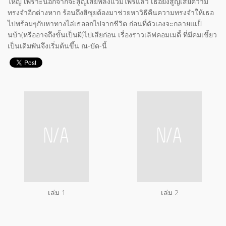
ใหญ่ เพราะนอกจากจะสูญเสียพลังแวมไพร์แล้ว เธอยังสูญเสียความ
ทรงจำอีกต่างหาก ร้อนถึงฮิซุยต้องมาช่วยหาวิธีคืนความทรงจำให้เธอ
ไปพร้อมๆกับหาทางไล่เธออกไปจากชีวิต ก่อนที่ตัวเองจะกลายแเป็
นบ้า(หรืออาจถึงขั้นเป็นผี)ไปเสียก่อน เรื่องราวเลิฟคอมเมดี้ ที่มีคมเขี้ยว
เป็นเดิมพันจึงเริ่มต้นขึ้น ณ-บัด-นี้
เล่ม 1
เล่ม 2